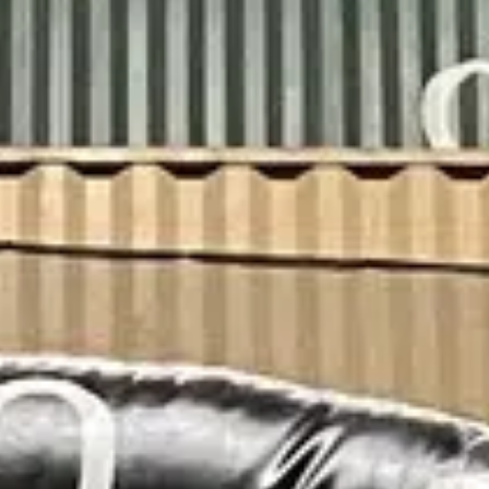
riser
Find vej
BOOK HER
Info