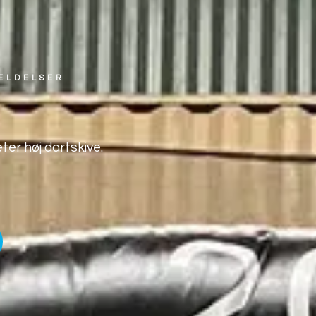
Anledning
Mad og drikke
Lokaler
P
MELDELSER
ter høj dartskive.