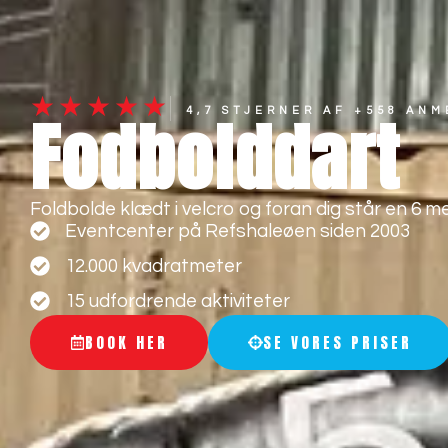
Forside
Aktiviteter
★★★★★
Fodbolddart
4,7 STJERNER AF +558 AN
Foldbolde klædt i velcro og foran dig står en 6 me
Eventcenter på Refshaleøen siden 2003
12.000 kvadratmeter
15 udfordrende aktiviteter
BOOK HER
SE VORES PRISER